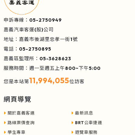
申訴專線：05-2750949
嘉義汽車客運(股)公司
地址：嘉義市後湖里忠孝一街1號
電話：05-2750895
嘉義區監理所：05-3628623
服務時間：週一至週五上午800~下午5:00
11,994,055
您是本站第
位訪客
網頁導覽
關於嘉義客運
最新訊息
路線票價查詢
BRT公車捷運
學生專車
遊覽車服務