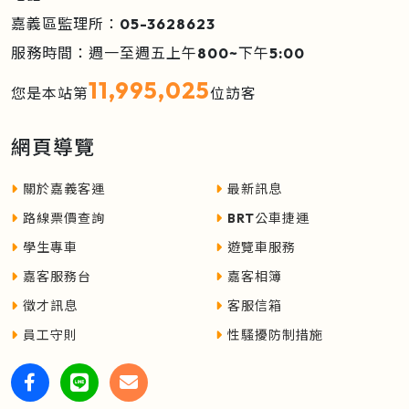
嘉義區監理所：05-3628623
服務時間：週一至週五上午800~下午5:00
11,995,025
您是本站第
位訪客
網頁導覽
關於嘉義客運
最新訊息
路線票價查詢
BRT公車捷運
學生專車
遊覽車服務
嘉客服務台
嘉客相簿
徵才訊息
客服信箱
員工守則
性騷擾防制措施