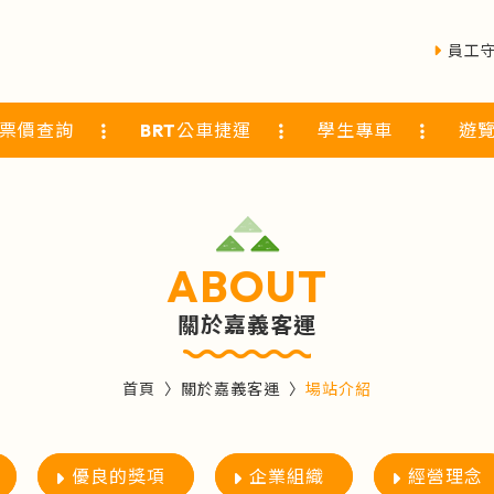
員工
票價查詢
BRT公車捷運
學生專車
遊
ABOUT
關於嘉義客運
首頁
關於嘉義客運
場站介紹
優良的獎項
企業組織
經營理念