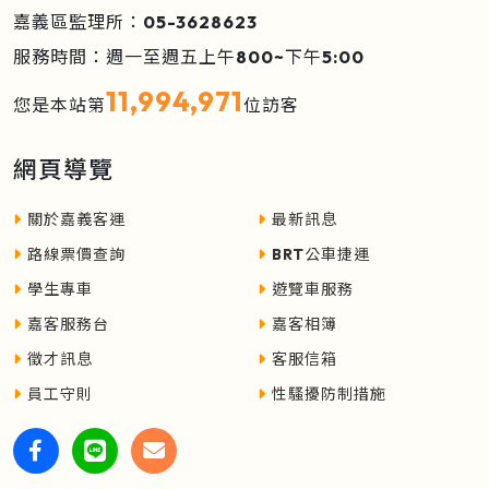
嘉義區監理所：05-3628623
服務時間：週一至週五上午800~下午5:00
11,994,971
您是本站第
位訪客
網頁導覽
關於嘉義客運
最新訊息
路線票價查詢
BRT公車捷運
學生專車
遊覽車服務
嘉客服務台
嘉客相簿
徵才訊息
客服信箱
員工守則
性騷擾防制措施