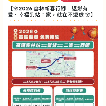
【🌸2026 雲林新春行腳｜返鄉有
愛．幸福到站：家，就在不遠處 🌸】